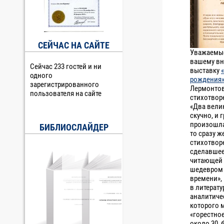
СЕЙЧАС НА САЙТЕ
Уважаемые
вашему вн
Сейчас 233 гостей и ни
выставку
одного
рождения
зарегистрированного
Лермонтов
пользователя на сайте
стихотворе
«Два велик
скучно, и 
произошла
БИБЛИОСЛАЙДЕР
то сразу 
стихотворе
сделавшее
читающей 
шедевром 
времени»,
в литерату
аналитиче
которого м
«горестное
около 30,