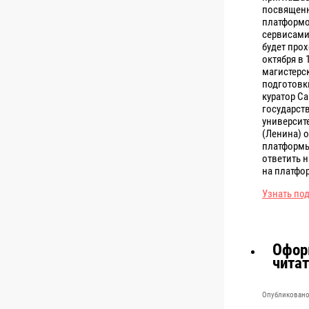
посвященн
платформо
сервисами
будет прох
октября в 
магистерс
подготовки
куратор Са
государст
университ
(Ленина) 
платформы
ответить н
на платфор
Узнать по
Офор
чита
Опубликовано 