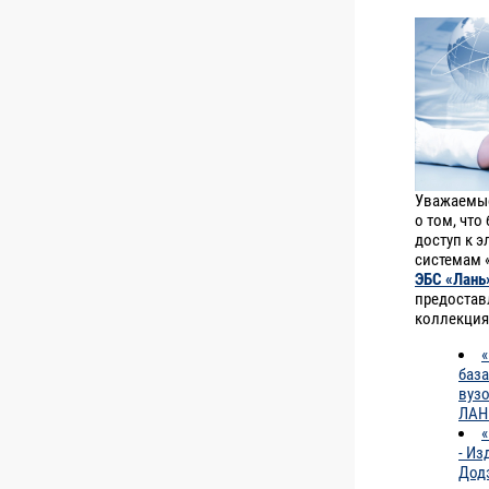
Уважаемые
о том, что
доступ к 
системам «
ЭБС «Лань
предостав
коллекция
база
вузо
ЛАН
- Из
Додэ