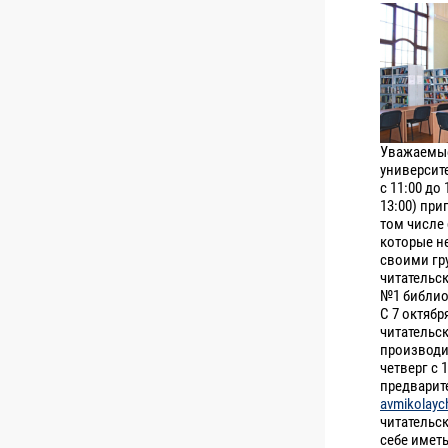
Уважаемые
университе
с 11:00 до 
13:00) пр
том числе 
которые н
своими гр
читательс
№1 библио
С 7 октяб
читательск
производит
четверг с 1
предварит
avmikolayc
читательс
себе иметь