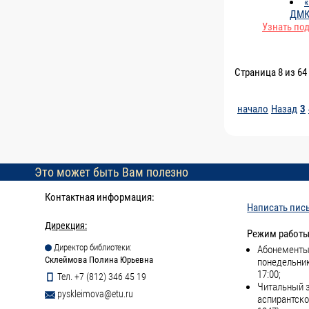
«
ДМК
Узнать по
Страница 8 из 64
начало
Назад
3
Это может быть Вам полезно
Контактная информация:
Написать пис
Дирекция:
Режим работы
Директор библиотеки:
Абонементы 
Склеймова Полина Юрьевна
понедельник
17:00;
Тел. +7 (812) 346 45 19
Читальный з
pyskleimova@etu.ru
аспирантско