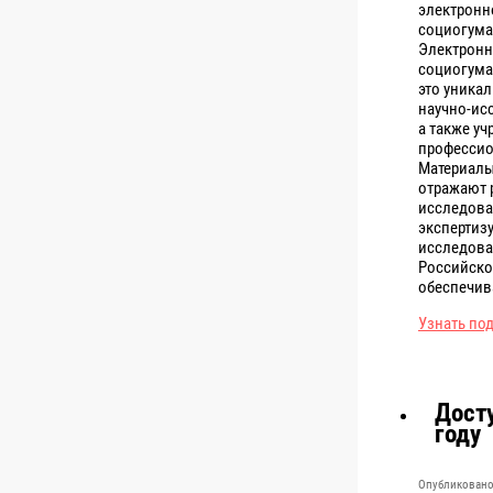
электронн
социогума
Электронн
социогума
это уникал
научно-ис
а также у
профессио
Материалы
отражают 
исследова
экспертизу
исследова
Российско
обеспечив
Узнать по
Досту
году
Опубликовано 