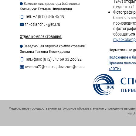
1247) откры
Заместитель директора библиотеки:
студентов 1 
Косьянчук Татьяна Николаевна
Фотографиро
Тел. +7 (812) 346 45 19
билеты в ле
производитс
tnkosianchuk@etu.ru
с фотографи
обращаться 
Отдел комплектования:
mysokolov@e
Заведующая отделом комплектования:
Нормативные д
Овезова Татьяна Леонидовна
Положение о би
Тел./факс (812) 347 69 33 доб.22
Правила пользо
ovezova72@mail.ru
;
tlovezova@etu.ru
«ЛЭТИ»
Федеральное государственное автономное образовательное учреждение высшег
им.В.