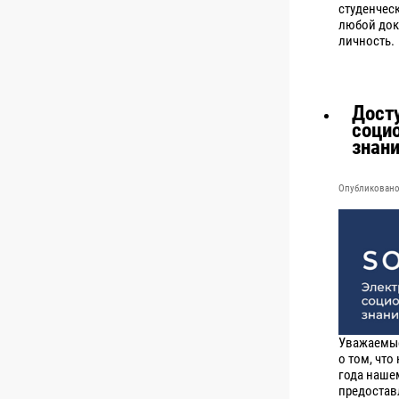
студенческ
любой док
личность.
Дост
соци
знан
Опубликовано 
Уважаемые
о том, что
года наше
предостав