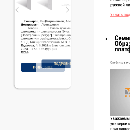
русской ли
Узнать по
Стариченков, Алексей
Леонидович
Основы проектной
деятельности [Электронный
ресурс] : электронное учебно-
Семин
методическое пособие / А. Л.
Обра
Стариченков, М. Ф. Савельев,
2023. - 1 эл. опт. диск (CD-
плат
ROM)
Опубликовано 
ПОДРОБНЕЕ
Уважаемые
университ
приглашае