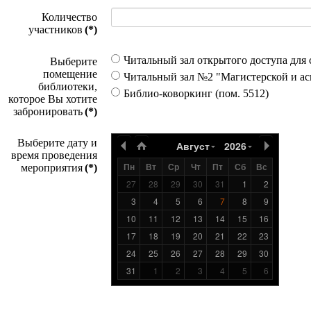
Количество
участников
(*)
Читальный зал открытого доступа для с
Выберите
помещение
Читальный зал №2 "Магистерской и ас
библиотеки,
Библио-коворкинг (пом. 5512)
которое Вы хотите
забронировать
(*)
Выберите дату и
Август
2026
время проведения
Пн
Вт
Ср
Чт
Пт
Сб
Вс
мероприятия
(*)
27
28
29
30
31
1
2
3
4
5
6
7
8
9
10
11
12
13
14
15
16
17
18
19
20
21
22
23
24
25
26
27
28
29
30
31
1
2
3
4
5
6