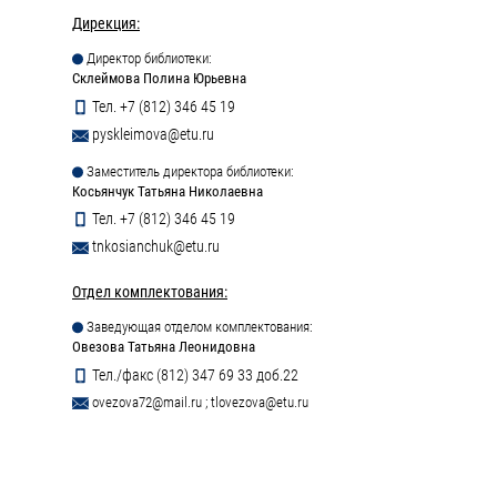
Дирекция:
Директор библиотеки:
Склеймова Полина Юрьевна
Тел. +7 (812) 346 45 19
pyskleimova@etu.ru
Заместитель директора библиотеки:
Косьянчук Татьяна Николаевна
Тел. +7 (812) 346 45 19
tnkosianchuk@etu.ru
Отдел комплектования:
Заведующая отделом комплектования:
Овезова Татьяна Леонидовна
Тел./факс (812) 347 69 33 доб.22
ovezova72@mail.ru
;
tlovezova@etu.ru