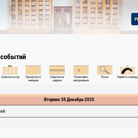
Р
 событий
События на год
Просмотр по
События на
Посмотреть
Поиск
Перейти к месяцу
месяцам
неделю
сегодняшние
Вторник 30 Декабрь 2025
тий