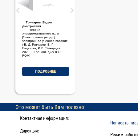
Гончаров, Вадим
Стариченков, Алексей
Дмитриевич
Леонидович
Теория
Основы проектной
электромагнитного поля
деятельности [Электронный
[Электронный ресурс] :
ресурс] : электронное учебно-
электронное учебное пособие
методическое пособие / А. Л.
/ В. Д. Гончаров, Е. Г.
Стариченков, М. Ф. Савельев,
Евдакова, Р. В. Яшкардин,
2023. - 1 эл. опт. диск (CD-
2023. - 1 эл. опт. диск (CD-
ROM)
ROM)
ПОДРОБНЕЕ
ПОДРОБНЕЕ
Это может быть Вам полезно
Контактная информация:
Написать пис
Дирекция:
Режим работы