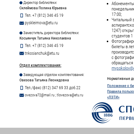
Директор библиотеки:
Абонементы 
Склеймова Полина Юрьевна
понедельник
17:00;
Тел. +7 (812) 346 45 19
Читальный з
pyskleimova@etu.ru
аспирантско
1247) откры
Заместитель директора библиотеки:
студентов 1 
Косьянчук Татьяна Николаевна
Фотографиро
Тел. +7 (812) 346 45 19
билеты в ле
производитс
tnkosianchuk@etu.ru
с фотографи
обращаться 
Отдел комплектования:
mysokolov@e
Заведующая отделом комплектования:
Нормативные д
Овезова Татьяна Леонидовна
Положение о би
Тел./факс (812) 347 69 33 доб.22
Правила пользо
ovezova72@mail.ru
;
tlovezova@etu.ru
«ЛЭТИ»