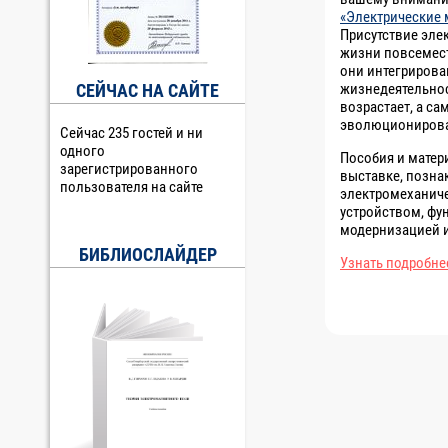
«Электрические 
Присутствие эле
жизни повсемест
они интегрирова
СЕЙЧАС НА САЙТЕ
жизнедеятельнос
возрастает, а с
эволюционирова
Сейчас 235 гостей и ни
одного
Пособия и матер
зарегистрированного
выставке, позна
пользователя на сайте
электромеханиче
устройством, фу
модернизацией 
БИБЛИОСЛАЙДЕР
Узнать подробне