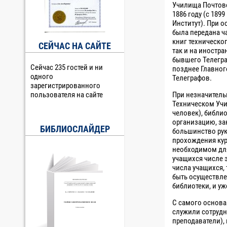
Училища Почтов
1886 году (с 189
Институт). При 
была передана ч
книг техническог
СЕЙЧАС НА САЙТЕ
так и на иностр
бывшего Телегр
Сейчас 235 гостей и ни
позднее Главног
одного
Телеграфов.
зарегистрированного
При незначитель
пользователя на сайте
Техническом Учи
человек), библи
организацию, за
БИБЛИОСЛАЙДЕР
большинство ру
прохождения кур
необходимом дл
учащихся числе 
числа учащихся,
быть осуществле
библиотеки, и уж
С самого основа
служили сотрудн
преподаватели),