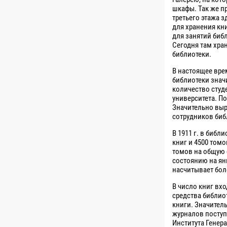
шкафы. Так же пр
третьего этажа 
для хранения кни
для занятий биб
Сегодня там хра
библиотеки.
В настоящее вр
библиотеки знач
количество студ
университета. П
Значительно вы
сотрудников биб
В 1911 г. в библ
книг и 4500 томо
томов на общую 
состоянию на ян
насчитывает бол
В число книг вх
средства библио
книги. Значител
журналов поступ
Института Генера