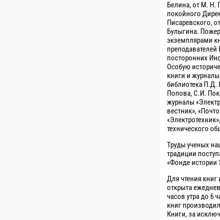
Белина, от М. Н.
покойного Директо
Писаревского, от
Булыгина. Поже
экземплярами кн
преподавателей 
посторонних Инс
Особую историче
книги и журналы,
библиотека П.Д.
Попова, С.И. Пок
журналы «Электр
вестник», «Почт
«Электротехник»
технического об
Труды ученых на
традиции поступа
«Фонде истории 
Для чтения книг
открыта ежеднев
часов утра до 6 
книг производила
Книги, за исклю