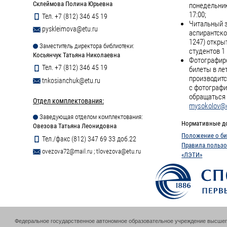
Склеймова Полина Юрьевна
понедельник
17:00;
Тел. +7 (812) 346 45 19
Читальный з
pyskleimova@etu.ru
аспирантско
1247) откры
Заместитель директора библиотеки:
студентов 1 
Косьянчук Татьяна Николаевна
Фотографиро
Тел. +7 (812) 346 45 19
билеты в ле
производитс
tnkosianchuk@etu.ru
с фотографи
обращаться 
Отдел комплектования:
mysokolov@e
Заведующая отделом комплектования:
Нормативные д
Овезова Татьяна Леонидовна
Положение о би
Тел./факс (812) 347 69 33 доб.22
Правила пользо
ovezova72@mail.ru
;
tlovezova@etu.ru
«ЛЭТИ»
Федеральное государственное автономное образовательное учреждение высшег