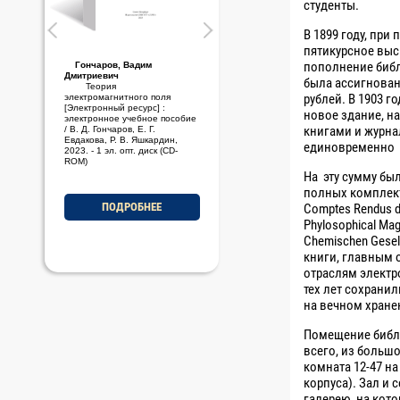
студенты.
В 1899 году, при
пятикурсное выс
пополнение биб
Гончаров, Вадим
Стариченков, Алексей
Дмитриевич
Леонидович
была ассигнован
Теория
Основы проектной
рублей. В 1903 го
электромагнитного поля
деятельности [Электронный
[Электронный ресурс] :
ресурс] : электронное учебно-
новое здание, н
электронное учебное пособие
методическое пособие / А. Л.
книгами и журн
/ В. Д. Гончаров, Е. Г.
Стариченков, М. Ф. Савельев,
Евдакова, Р. В. Яшкардин,
2023. - 1 эл. опт. диск (CD-
единовременно 1
2023. - 1 эл. опт. диск (CD-
ROM)
ROM)
На эту сумму бы
полных комплект
ПОДРОБНЕЕ
ПОДРОБНЕЕ
Comptes Rendus d
Phylosophical Mag
Chemischen Gesell
книги, главным 
отраслям электр
тех лет сохранил
на вечном хране
Помещение библи
всего, из большо
комната 12-47 н
корпуса). Зал и
галерею, на кот