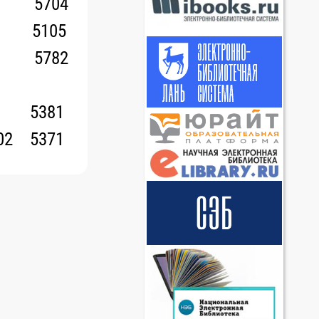
5704
5105
5782
5381
02
5371