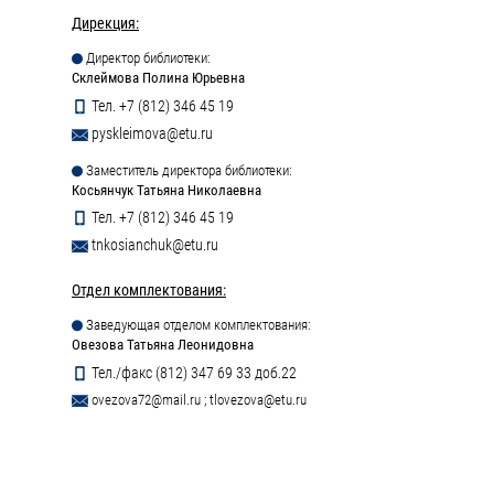
Дирекция:
Директор библиотеки:
Склеймова Полина Юрьевна
Тел. +7 (812) 346 45 19
pyskleimova@etu.ru
Заместитель директора библиотеки:
Косьянчук Татьяна Николаевна
Тел. +7 (812) 346 45 19
tnkosianchuk@etu.ru
Отдел комплектования:
Заведующая отделом комплектования:
Овезова Татьяна Леонидовна
Тел./факс (812) 347 69 33 доб.22
ovezova72@mail.ru
;
tlovezova@etu.ru