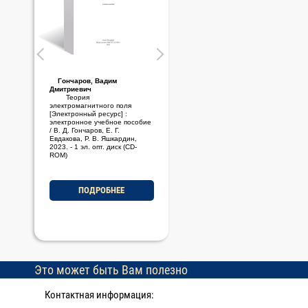
Гончаров, Вадим
Стариченков, Алексей
Дмитриевич
Леонидович
Теория
Основы проектной
электромагнитного поля
деятельности [Электронный
[Электронный ресурс] :
ресурс] : электронное учебно-
электронное учебное пособие
методическое пособие / А. Л.
/ В. Д. Гончаров, Е. Г.
Стариченков, М. Ф. Савельев,
Евдакова, Р. В. Яшкардин,
2023. - 1 эл. опт. диск (CD-
2023. - 1 эл. опт. диск (CD-
ROM)
ROM)
ПОДРОБНЕЕ
ПОДРОБНЕЕ
Это может быть Вам полезно
Контактная информация: