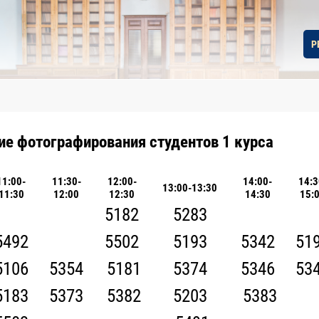
Р
ие фотографирования студентов 1 курса
11:00-
11:30-
12:00-
14:00-
14:3
13:00-13:30
11:30
12:00
12:30
14:30
15:
5182
5283
5492
5502
5193
5342
51
5106
5354
5181
5374
5346
53
5183
5373
5382
5203
5383