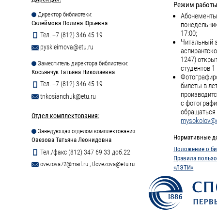
Режим работы
Директор библиотеки:
Абонементы 
Склеймова Полина Юрьевна
понедельник
17:00;
Тел. +7 (812) 346 45 19
Читальный з
pyskleimova@etu.ru
аспирантско
1247) откры
Заместитель директора библиотеки:
студентов 1 
Косьянчук Татьяна Николаевна
Фотографиро
Тел. +7 (812) 346 45 19
билеты в ле
производитс
tnkosianchuk@etu.ru
с фотографи
обращаться 
Отдел комплектования:
mysokolov@e
Заведующая отделом комплектования:
Нормативные д
Овезова Татьяна Леонидовна
Положение о би
Тел./факс (812) 347 69 33 доб.22
Правила пользо
ovezova72@mail.ru
;
tlovezova@etu.ru
«ЛЭТИ»