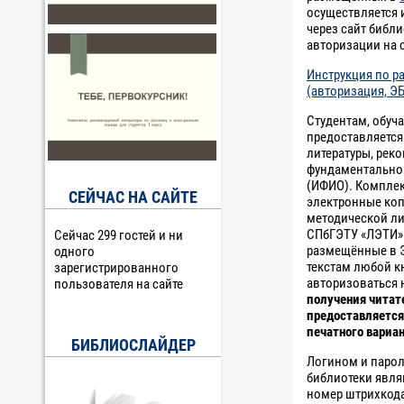
осуществляется 
через сайт библ
авторизации на с
Инструкция по р
(авторизация, Э
Студентам, обуч
предоставляетс
литературы, рек
фундаментально
(ИФИО). Комплек
СЕЙЧАС НА САЙТЕ
электронные коп
методической ли
СПбГЭТУ «ЛЭТИ» 
Сейчас 299 гостей и ни
размещённые в Э
одного
текстам любой к
зарегистрированного
авторизоваться н
пользователя на сайте
получения читат
предоставляется
печатного вариа
БИБЛИОСЛАЙДЕР
Логином и парол
библиотеки явля
номер штрихкода