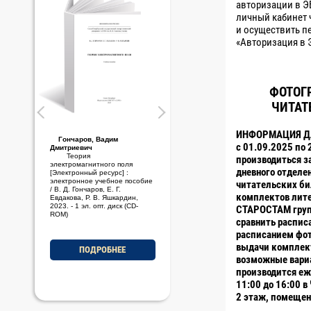
авторизации в Э
личный кабинет 
и осуществить п
«Авторизация в 
ФОТОГ
ЧИТАТ
ИНФОРМАЦИЯ ДЛ
Гончаров, Вадим
Стариченков, Алексей
c 01.09.2025 по 
Дмитриевич
Леонидович
Теория
Основы проектной
производиться за
электромагнитного поля
деятельности [Электронный
дневного отделе
[Электронный ресурс] :
ресурс] : электронное учебно-
электронное учебное пособие
методическое пособие / А. Л.
читательских б
/ В. Д. Гончаров, Е. Г.
Стариченков, М. Ф. Савельев,
комплектов лит
Евдакова, Р. В. Яшкардин,
2023. - 1 эл. опт. диск (CD-
2023. - 1 эл. опт. диск (CD-
ROM)
СТАРОСТАМ груп
ROM)
сравнить распис
расписанием фот
ПОДРОБНЕЕ
выдачи комплект
ПОДРОБНЕЕ
возможные вариа
производится еже
11:00 до 16:00 в
2 этаж, помещен