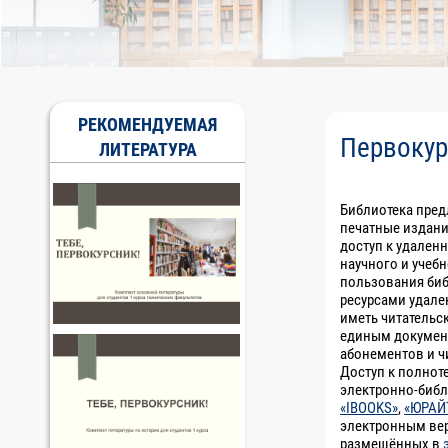
РЕКОМЕНДУЕМАЯ
Первоку
ЛИТЕРАТУРА
Библиотека пред
печатные издани
доступ к удален
научного и учебн
пользования би
ресурсами удале
иметь читательс
единым докумен
абонементов и ч
Доступ к полно
электронно-библ
«IBOOKS»
,
«ЮРАЙ
электронным вер
размещённых в