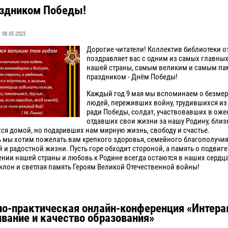
аздником Победы!
08.05.2023
Дорогие читатели! Коллектив библиотеки о
поздравляет вас с одним из самых главны
нашей страны, самым великим и самым п
праздником - Днём Победы!
Каждый год 9 мая мы вспоминаем о безме
людей, переживших войну, трудившихся из
ради Победы, солдат, участвовавших в оже
отдавших свои жизни за нашу Родину, близк
ся домой, но подаривших нам мирную жизнь, свободу и счастье.
нь мы хотим пожелать вам крепкого здоровья, семейного благополучия
 и радостной жизни. Пусть горе обходит стороной, а память о подвиге
нии нашей страны и любовь к Родине всегда остаются в наших сердца
клон и светлая память Героям Великой Отечественной войны!
но-практическая онлайн-конференция «Интера
вание и качество образования»