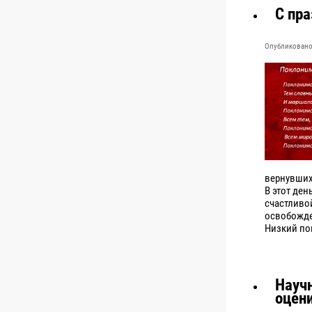
С пр
Опубликовано 
вернувших
В этот де
счастливой
освобожде
Низкий по
Науч
оцени