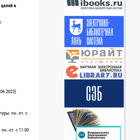
 целей к
е
.
06.2023)
уры: пн.-пт. с
пн.-пт. с 11:00