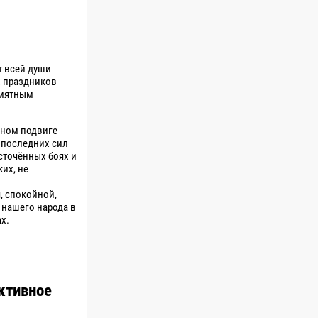
т всей души
х праздников
амятным
рном подвиге
 последних сил
сточённых боях и
их, не
, спокойной,
 нашего народа в
х.
ктивное