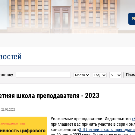
Р
востей
головку
Прим
летняя школа преподавателя - 2023
22.06.2023
Уважаемые преподаватели! Издательство
«
приглашает вас принять учаcтие в серии он
конференций «
XIII Летней школы преподава
по 30 июня 2023 года. Главная тема школы: