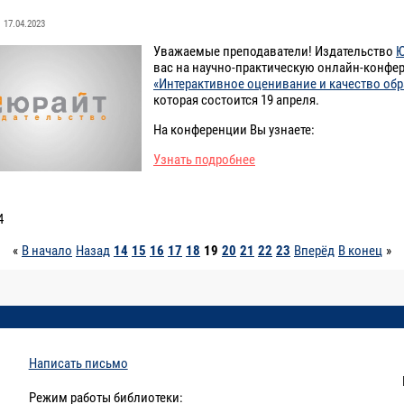
17.04.2023
Уважаемые преподаватели! Издательство
Ю
вас на научно-практическую онлайн-конф
«Интерактивное оценивание и качество об
которая состоится 19 апреля.
На конференции Вы узнаете:
Узнать подробнее
4
«
В начало
Назад
14
15
16
17
18
19
20
21
22
23
Вперёд
В конец
»
Написать письмо
Режим работы библиотеки: