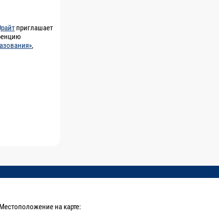
райт
приглашает
еренцию
разования»
,
Местоположение на карте: