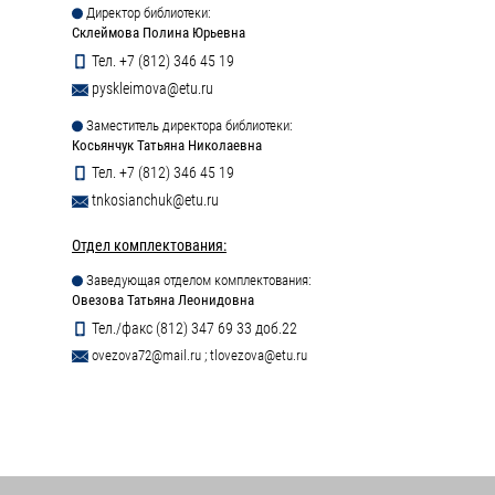
Директор библиотеки:
Склеймова Полина Юрьевна
Тел. +7 (812) 346 45 19
pyskleimova@etu.ru
Заместитель директора библиотеки:
Косьянчук Татьяна Николаевна
Тел. +7 (812) 346 45 19
tnkosianchuk@etu.ru
Отдел комплектования:
Заведующая отделом комплектования:
Овезова Татьяна Леонидовна
Тел./факс (812) 347 69 33 доб.22
ovezova72@mail.ru
;
tlovezova@etu.ru