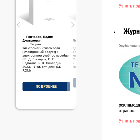
Узнать по
Журн
Гончаров, Вадим
Стариченков, Алексей
Дмитриевич
Леонидович
Теория
Основы проектной
Опубликовано 
электромагнитного поля
деятельности [Электронный
[Электронный ресурс] :
ресурс] : электронное учебно-
электронное учебное пособие
методическое пособие / А. Л.
/ В. Д. Гончаров, Е. Г.
Стариченков, М. Ф. Савельев,
Евдакова, Р. В. Яшкардин,
2023. - 1 эл. опт. диск (CD-
2023. - 1 эл. опт. диск (CD-
ROM)
ROM)
ПОДРОБНЕЕ
ПОДРОБНЕЕ
рекламода
странах.
Узнать по