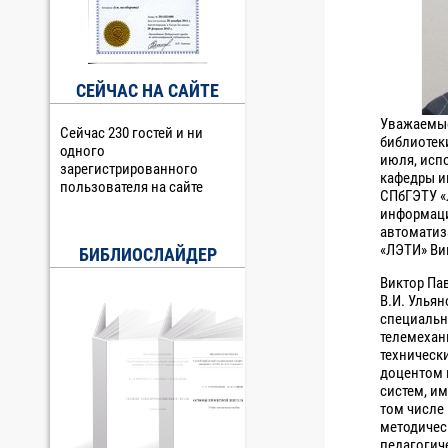
СЕЙЧАС НА САЙТЕ
Уважаемые
Сейчас 230 гостей и ни
библиотек
одного
июля, испо
зарегистрированного
кафедры и
пользователя на сайте
СПбГЭТУ «
информаци
автоматиз
«ЛЭТИ» Ви
БИБЛИОСЛАЙДЕР
Виктор Па
В.И. Ульян
специальн
телемехани
технически
доцентом
систем, им
том числе 
методическ
педагогич