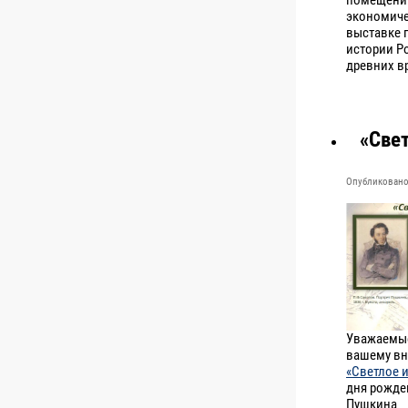
экономиче
выставке 
истории Р
древних в
«Све
Опубликовано 
Уважаемые
вашему вн
«Светлое 
дня рожде
Пушкина