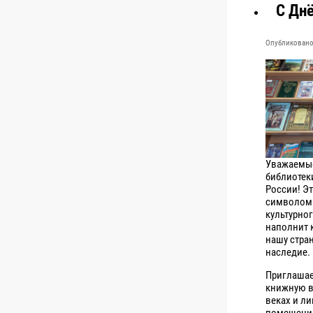
С Дн
Опубликовано 
Уважаемые
библиотек
России! Эт
символом 
культурног
наполнит 
нашу стран
наследие.
Приглашае
книжную в
веках и ли
помещении