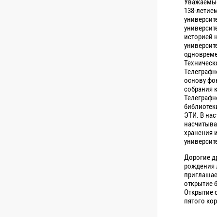
Уважаемые
138-летие
университ
университ
историей 
университ
одновреме
Техническ
Телеграфно
основу фо
собрания 
Телеграфн
библиотек
ЭТИ. В на
насчитыва
хранения 
университ
Дорогие др
рождения 
приглашае
открытие 
Открытие 
пятого кор