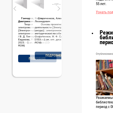
55 лет.
Узнать по
Стариченков, Алексей
Леонидович
Основы проектной
деятельности [Электронный
ресурс] : электронное учебно-
Режи
методическое пособие / А. Л.
библи
Стариченков, М. Ф. Савельев,
2023. - 1 эл. опт. диск (CD-
пери
ROM)
Опубликовано 
ПОДРОБНЕЕ
Уважаемые
библиотек
период с 0