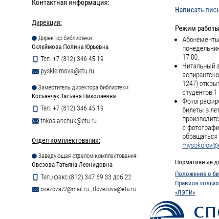
Контактная информация:
Написать пис
Дирекция:
Режим работы
Директор библиотеки:
Абонементы 
Склеймова Полина Юрьевна
понедельник
17:00;
Тел. +7 (812) 346 45 19
Читальный з
pyskleimova@etu.ru
аспирантско
1247) откры
Заместитель директора библиотеки:
студентов 1 
Косьянчук Татьяна Николаевна
Фотографиро
Тел. +7 (812) 346 45 19
билеты в ле
производитс
tnkosianchuk@etu.ru
с фотографи
обращаться 
Отдел комплектования:
mysokolov@e
Заведующая отделом комплектования:
Нормативные д
Овезова Татьяна Леонидовна
Положение о би
Тел./факс (812) 347 69 33 доб.22
Правила пользо
ovezova72@mail.ru
;
tlovezova@etu.ru
«ЛЭТИ»